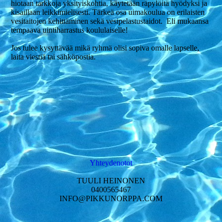
hiotaan tarkkoja yksityiskohtia, käytetään räpylöitä hyödyksi ja
kisaillaan leikkimielisesti. Tärkeä osa uimakoulua on erilaisten
vesitaitojen kehittäminen sekä vesipelastustaidot. Eli mukaansa
tempaava uintiharrastus koululaiselle!
Jos tulee kysyttävää mikä ryhmä olisi sopiva omalle lapselle,
laita viestiä tai sähköpostia.
Yhteydenotot
TUULI HEINONEN
0400565467
INFO@PIKKUNORPPA.COM