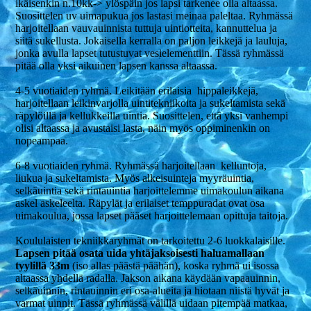
ikäisenkin n.10kk-> ylöspäin jos lapsi tarkenee olla altaassa.
Suosittelen uv uimapukua jos lastasi meinaa paleltaa. Ryhmässä
harjoitellaan vauvauinnista tuttuja uintiotteita, kannuttelua ja
siitä sukellusta. Jokaisella kerralla on paljon leikkejä ja lauluja,
jonka avulla lapset tutustuvat vesielementtiin. Tässä ryhmässä
pitää olla yksi aikuinen lapsen kanssa altaassa.
4-5 vuotiaiden ryhmä. Leikitään erilaisia hippaleikkejä,
harjoitellaan leikinvarjolla uintitekniikoita ja sukeltamista sekä
räpylöillä ja kellukkeilla uintia. Suosittelen, että yksi vanhempi
olisi altaassa ja avustaisi lasta, näin myös oppiminenkin on
nopeampaa.
6-8 vuotiaiden ryhmä. Ryhmässä harjoitellaan kelluntoja,
liukua ja sukeltamista. Myös alkeisuinteja myyräuintia,
selkäuintia sekä rintauintia harjoittelemme uimakoulun aikana
askel askeleelta. Räpylät ja erilaiset temppuradat ovat osa
uimakoulua, jossa lapset pääset harjoittelemaan opittuja taitoja.
Koululaisten tekniikkaryhmät on tarkoitettu 2-6 luokkalaisille.
Lapsen pitää osata uida yhtäjaksoisesti haluamallaan
tyylillä 33m
(iso allas päästä päähän), koska ryhmä ui isossa
altaassa yhdellä radalla. Jakson aikana käydään vapaauinnin,
selkäuinnin, rintauinnin eri osa-alueita ja hiotaan niistä hyvät ja
varmat uinnit. Tässä ryhmässä välillä uidaan pitempää matkaa,