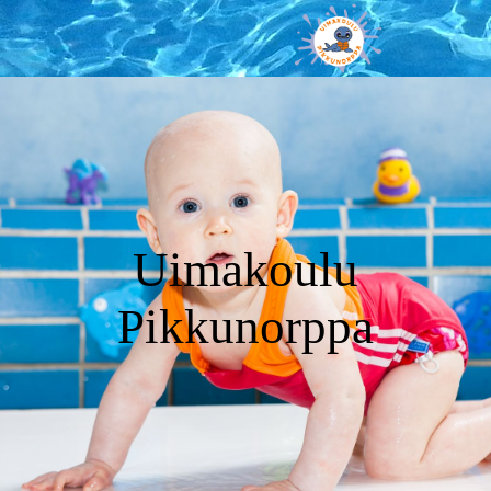
Uimakoulu
Pikkunorppa