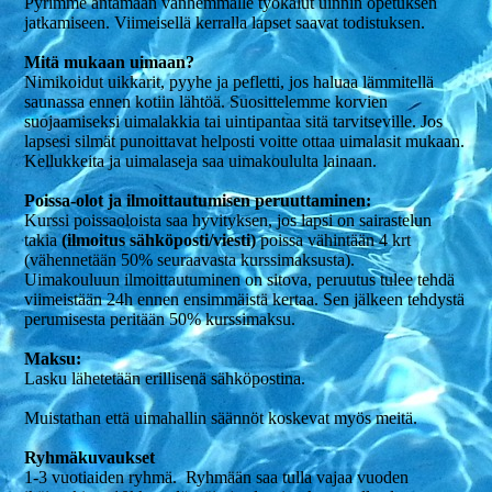
Pyrimme antamaan vanhemmalle työkalut uinnin opetuksen
jatkamiseen. Viimeisellä kerralla lapset saavat todistuksen.
Mitä mukaan uimaan?
Nimikoidut uikkarit, pyyhe ja pefletti, jos haluaa lämmitellä
saunassa ennen kotiin lähtöä. Suosittelemme korvien
suojaamiseksi uimalakkia tai uintipantaa sitä tarvitseville. Jos
lapsesi silmät punoittavat helposti voitte ottaa uimalasit mukaan.
Kellukkeita ja uimalaseja saa uimakoululta lainaan.
Poissa-olot ja ilmoittautumisen peruuttaminen:
Kurssi poissaoloista saa hyvityksen, jos lapsi on sairastelun
takia
(ilmoitus sähköposti/viesti)
poissa vähintään 4 krt
(vähennetään 50% seuraavasta kurssimaksusta).
Uimakouluun ilmoittautuminen on sitova, peruutus tulee tehdä
viimeistään 24h ennen ensimmäistä kertaa. Sen jälkeen tehdystä
perumisesta peritään 50% kurssimaksu.
Maksu:
Lasku lähetetään erillisenä sähköpostina.
Muistathan että uimahallin säännöt koskevat myös meitä.
Ryhmäkuvaukset
1-3 vuotiaiden ryhmä. Ryhmään saa tulla vajaa vuoden