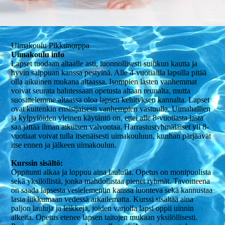
Ui­ma­kou­lu Pik­ku­norp­pa
Uimakoulu info
Lapset tuodaan altaalle asti, luonnollisesti suihkun kautta ja
hyvin saippuan kanssa pestyinä. Alle 4-vuotiailla lapsilla pitää
olla aikuinen mukana altaassa. Isompien lasten vanhemmat
voivat seurata halutessaan opetusta altaan reunalta, mutta
suosittelemme altaassa oloa lapsen kehityksen kannalta. Lapset
ovat kuitenkin ensisijaisesti vanhempien vastuulla. Uimahallien
ja kylpylöiden yleinen käytäntö on, ettei alle 8-vuotiasta lasta
saa jättää ilman aikuisen valvontaa. Har­ras­tus­ryh­mä­läi­set yli 8-
vuotiaat voivat tulla itsenäisesti uimakouluun, kunhan pärjäävät
itse ennen ja jälkeen uimakoulun.
Kurssin sisältö:
Oppitunti alkaa ja loppuu aina laululla. Opetus on monipuolista
sekä yksilöllistä, jonka mahdollistaa pienet ryhmät. Tavoitteena
on saada lapsesta vesielementin kanssa luonteva sekä kannustaa
lasta liikkumaan vedessä arkailematta. Kurssi sisältää aina
paljon lauluja ja leikkejä, joiden varjolla lapsi oppii uinnin
alkeita. Opetus etenee lapsen taitojen mukaan yksilöllisesti.